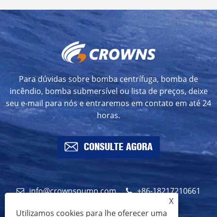
Para dúvidas sobre bomba centrífuga, bomba de
incêndio, bomba submersível ou lista de preços, deixe
seu e-mail para nós e entraremos em contato em até 24
horas.
CONSULTE AGORA
info@crownspump.com
+86-18217210661
X
+86-18217210661
Utilizamos cookies para lhe oferecer uma