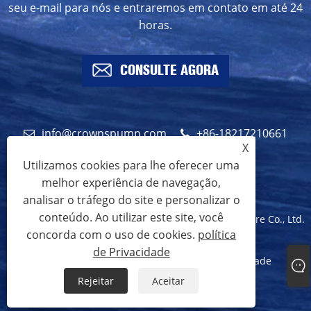
seu e-mail para nós e entraremos em contato em até 24
horas.
CONSULTE AGORA
info@crownspump.com
+86-18217210661
X
+86-18217210661
Utilizamos cookies para lhe oferecer uma
melhor experiência de navegação,
analisar o tráfego do site e personalizar o
conteúdo. Ao utilizar este site, você
Copyright © 2024 Shanghai Crowns Pump Manufacture Co., Ltd.
concorda com o uso de cookies.
política
Todos os direitos reservados.
de Privacidade
Links
Sitemap
RSS
XML
política de Privacidade
Rejeitar
Aceitar