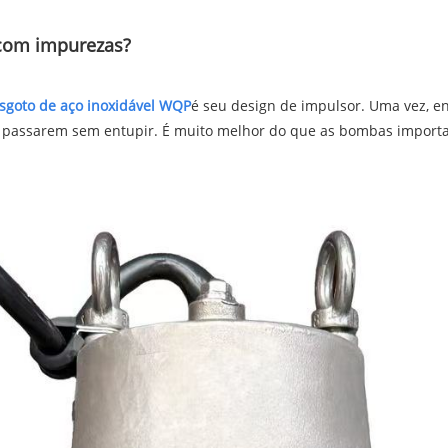
 com impurezas?
goto de aço inoxidável WQP
é seu design de impulsor. Uma vez, e
os passarem sem entupir. É muito melhor do que as bombas import