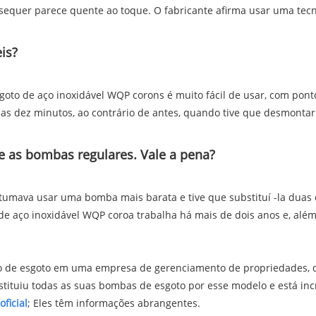
equer parece quente ao toque. O fabricante afirma usar uma tecno
is?
oto de aço inoxidável WQP corons é muito fácil de usar, com pont
nas dez minutos, ao contrário de antes, quando tive que desmontar
e as bombas regulares. Vale a pena?
tumava usar uma bomba mais barata e tive que substituí -la duas ou
e aço inoxidável WQP coroa trabalha há mais de dois anos e, além
o de esgoto em uma empresa de gerenciamento de propriedades, d
tituiu todas as suas bombas de esgoto por esse modelo e está incr
oficial
; Eles têm informações abrangentes.