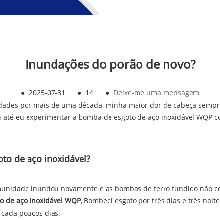
Inundações do porão de novo?
●
2025-07-31
●
14
●
Deixe-me uma mensagem
dades por mais de uma década, minha maior dor de cabeça semp
i até eu experimentar a bomba de esgoto de aço inoxidável WQP c
to de aço inoxidável?
unidade inundou novamente e as bombas de ferro fundido não con
o de aço inoxidável WQP
, Bombeei esgoto por três dias e três noi
 cada poucos dias.